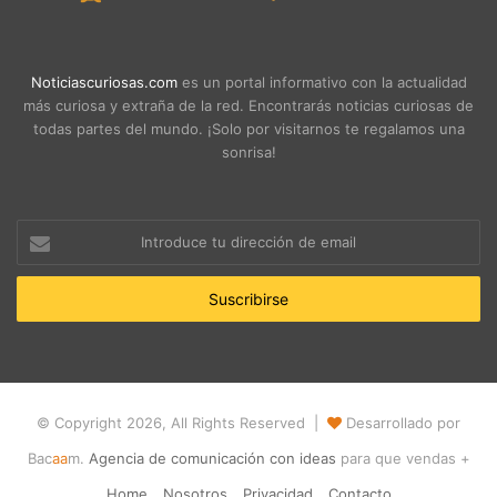
Noticiascuriosas.com
es un portal informativo con la actualidad
más curiosa y extraña de la red. Encontrarás noticias curiosas de
todas partes del mundo. ¡Solo por visitarnos te regalamos una
sonrisa!
Introduce
tu
dirección
de
email
© Copyright 2026, All Rights Reserved |
Desarrollado por
Bac
aa
m.
Agencia de comunicación con ideas
para que vendas +
Home
Nosotros
Privacidad
Contacto