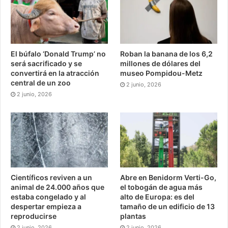
El búfalo ‘Donald Trump’ no
Roban la banana de los 6,2
será sacrificado y se
millones de dólares del
convertirá en la atracción
museo Pompidou-Metz
central de un zoo
2 junio, 2026
2 junio, 2026
Científicos reviven a un
Abre en Benidorm Verti-Go,
animal de 24.000 años que
el tobogán de agua más
estaba congelado y al
alto de Europa: es del
despertar empieza a
tamaño de un edificio de 13
reproducirse
plantas
2 junio, 2026
2 junio, 2026