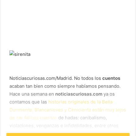
Noticiascuriosas.com/Madrid. No todos los
cuentos
acaban tan bien como siempre habíamos pensando.
Hace una semana en
noticiascuriosas.com
ya os
contamos que las
historias originales de la Bella
Durmiente, Blancanieves y Cenicienta están muy lejos
de ser felices cuentos
de hadas: canibalismo,
violaciones, venganzas e infidelidades, entre otros
asuntos, plagan sus páginas. Los cuentos que hoy os