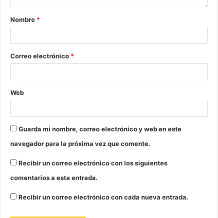
de acabar con su vida y se suicida arrojándose al mar
convirtiéndose en espuma, tal y como le había
Nombre
*
advertido la bruja. Pero algo inexplicable sucede y se
convierte en una hija del aire que podrá conseguir un
alma si hace buenas tareas durante 300 años.
Correo electrónico
*
Web
Guarda mi nombre, correo electrónico y web en este
navegador para la próxima vez que comente.
Recibir un correo electrónico con los siguientes
comentarios a esta entrada.
Recibir un correo electrónico con cada nueva entrada.