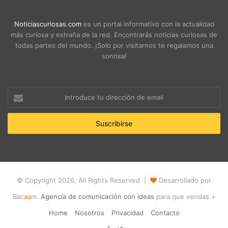
Noticiascuriosas.com
es un portal informativo con la actualidad
más curiosa y extraña de la red. Encontrarás noticias curiosas de
todas partes del mundo. ¡Solo por visitarnos te regalamos una
sonrisa!
Introduce
tu
dirección
de
email
© Copyright 2026, All Rights Reserved |
Desarrollado por
Bac
aa
m.
Agencia de comunicación con ideas
para que vendas +
Home
Nosotros
Privacidad
Contacto