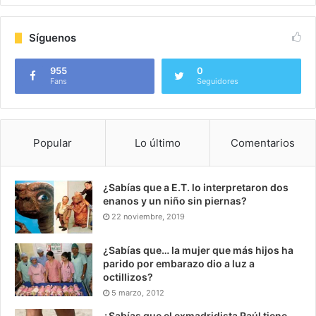
Síguenos
955
0
Fans
Seguidores
Popular
Lo último
Comentarios
¿Sabías que a E.T. lo interpretaron dos
enanos y un niño sin piernas?
22 noviembre, 2019
¿Sabías que… la mujer que más hijos ha
parido por embarazo dio a luz a
octillizos?
5 marzo, 2012
El Libro de la Selva:
En la obra original de
Rudyard
¿Sabías que el exmadridista Raúl tiene