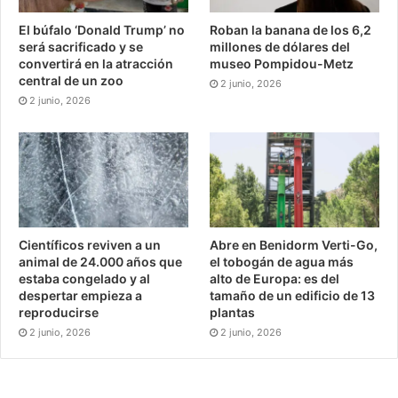
El búfalo ‘Donald Trump’ no
Roban la banana de los 6,2
será sacrificado y se
millones de dólares del
Etiquetas
disney
Sexo
convertirá en la atracción
museo Pompidou-Metz
central de un zoo
2 junio, 2026
2 junio, 2026
Científicos reviven a un
Abre en Benidorm Verti-Go,
animal de 24.000 años que
el tobogán de agua más
estaba congelado y al
alto de Europa: es del
despertar empieza a
tamaño de un edificio de 13
reproducirse
plantas
2 junio, 2026
2 junio, 2026