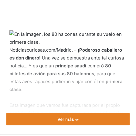
Noticiascuriosas.com/Madrid. –
¡Poderoso caballero
es don dinero!
Una vez se demuestra ante tal curiosa
noticia… Y es que un
príncipe saudí
compró
80
billetes de avión para sus 80 halcones
, para que
estas aves rapaces pudieran viajar con él en
primera
clase
.
Esta imagen que vemos fue capturada por el propio
capitán del vuelo
comercial, ya que se quedó atónito
Ver más
al ver tal cantidad de aves rapaces en el avión que iba
a pilotar. También pudo observar – igual que nosotros