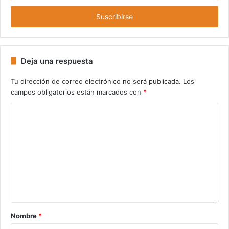
dirección
turista, lo que supone un gasto de
entre 270 y 620
de
dólares.
email
Etiquetas
avión
halcones
noticias curiosas
Deja una respuesta
noticiascuriosas.com
príncipe
saudí
Tu dirección de correo electrónico no será publicada.
Los
campos obligatorios están marcados con
*
Nombre
*