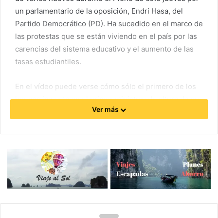
un parlamentario de la oposición, Endri Hasa, del
Partido Democrático (PD). Ha sucedido en el marco de
las protestas que se están viviendo en el país por las
carencias del sistema educativo y el aumento de las
tasas estudiantiles.
En el vídeo puede verse cómo sólo el primero de los
huevos impacta en el primer ministro a la altura de su
Ver más
estómago. El segundo no logra dar ‘en el blanco’.
Rápidamente, varios miembros de seguridad y otros
políticos agarran al parlamentario opositor e impiden
que continúe con su acción.
El partido del parlamentario, que había boicoteado las
sesiones desde septiembre, anunció tras el incidente
que no volvería al hemiciclo. Y Hasa ha sido
suspendido de sus funciones durante diez días.