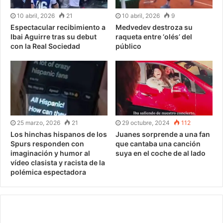
10 abril, 2026
21
10 abril, 2026
9
Espectacular recibimiento a
Medvedev destroza su
Ibai Aguirre tras su debut
raqueta entre ‘olés’ del
con la Real Sociedad
público
25 marzo, 2026
21
29 octubre, 2024
112
Los hinchas hispanos de los
Juanes sorprende a una fan
Spurs responden con
que cantaba una canción
imaginación y humor al
suya en el coche de al lado
vídeo clasista y racista de la
polémica espectadora