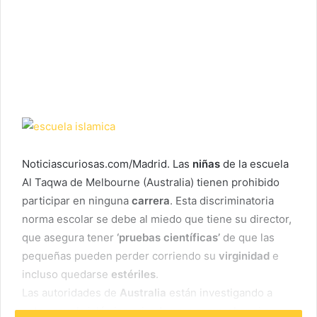
Noticiascuriosas.com/Madrid. Las
niñas
de la escuela
Al Taqwa de Melbourne (Australia) tienen prohibido
participar en ninguna
carrera
. Esta discriminatoria
norma escolar se debe al miedo que tiene su director,
que asegura tener
‘pruebas científicas’
de que las
pequeñas pueden perder corriendo su
virginidad
e
incluso quedarse
estériles
.
Las autoridades de
Australia
están investigando a
esta escuela islámica privada para comprobar si es