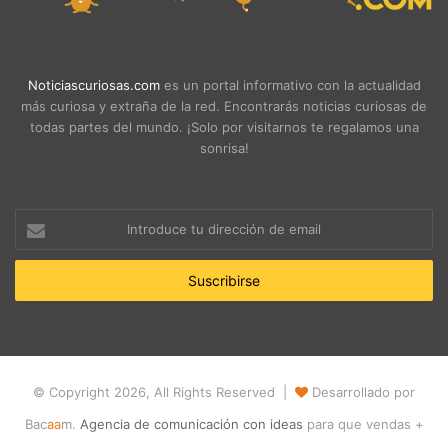
Noticiascuriosas.com
es un portal informativo con la actualidad
más curiosa y extraña de la red. Encontrarás noticias curiosas de
todas partes del mundo. ¡Solo por visitarnos te regalamos una
sonrisa!
Introduce
tu
dirección
de
email
© Copyright 2026, All Rights Reserved |
Desarrollado por
Bac
aa
m.
Agencia de comunicación con ideas
para que vendas +